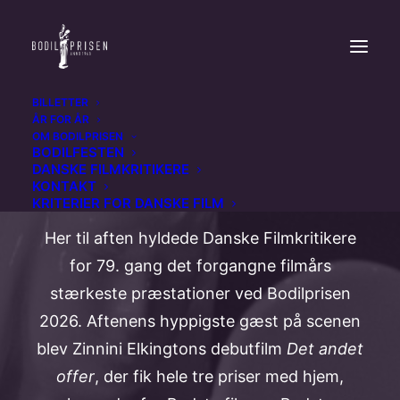
BILLETTER
ÅR FOR ÅR
OM BODILPRISEN
Bodilprisen 2026: Her
BODILFESTEN
DANSKE FILMKRITIKERE
er vinderne
KONTAKT
KRITERIER FOR DANSKE FILM
Her til aften hyldede Danske Filmkritikere
for 79. gang det forgangne filmårs
stærkeste præstationer ved Bodilprisen
2026. Aftenens hyppigste gæst på scenen
blev Zinnini Elkingtons debutfilm
Det andet
offer
, der fik hele tre priser med hjem,